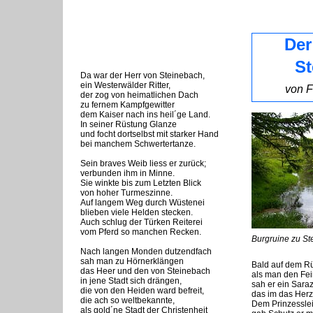
Der
St
Da war der Herr von Steinebach,
ein Westerwälder Ritter,
von F
der zog von heimatlichen Dach
zu fernem Kampfgewitter
dem Kaiser nach ins heil´ge Land.
In seiner Rüstung Glanze
und focht dor
tselbst mit starker Hand
bei manchem Schwertertanze.
Sein braves Weib liess er zurück;
verbunden ihm in Minne.
Sie winkte bis zum Letzten Blick
von hoher Turmeszinne.
Auf langem Weg durch Wüstenei
blieben viele Helden stecken.
Auch schlug der Türken Reiterei
vom Pferd so manchen Recken.
Burgruine zu S
Nach langen Monden dutzendfach
sah man zu Hörnerklängen
Bald auf dem R
das Heer und den von Steinebach
als man den Fei
in jene Stadt sich drängen,
sah er ein Sara
die von den Heiden ward befreit,
das im das Her
die ach so weltbekannte,
Dem Prinzessle
als gold´ne Stadt der Christenheit