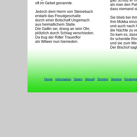
gab Schutz er m
oft im Gebet genannte.
als man den Pa
dass niemand si
Jedoch dem Herrn von Steinebach
erstarb das Freudgeschalle
Sie blieb bei i
durch einer Botschaft Ungemach
ihm Mokka einz
aus heimatlichem Stalle.
und auch nach 
Die Gattin sei, drang an sein Ohr,
die Nächte zu v
plötzlich durch Schlag verschieden.
So kam es, dass
Da trug der Ritter Trauerflor
ihr schenkte R
als Witwer nun hienieden.
und sie zum We
Der Bischof sag
Home
Information
Daten
Aktuell
Termine
Vereine
Kinderga