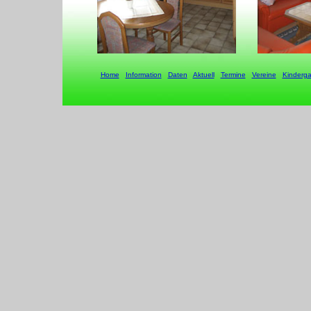
Home
Information
Daten
Aktuell
Termine
Vereine
Kinderga