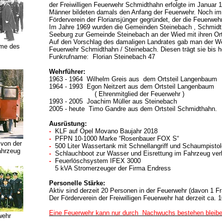
der Freiwilligen Feuerwehr Schmidthahn erfolgte im Januar 19
Männer bildeten damals den Anfang der Feuerwehr. Noch im
Förderverein der Floriansjünger gegründet, der die Feuerwehr
Im Jahre 1969 wurden die Gemeinden Steinebach , Schmid
Seeburg zur Gemeinde Steinebach an der Wied mit ihren Or
Auf den Vorschlag des damaligen Landrates gab man der We
hme des
Feuerwehr Schmidthahn / Steinebach. Diesen trägt sie bis h
Funkrufname: Florian Steinebach 47
Wehrführer:
1963 - 1964 Wilhelm Greis aus dem Ortsteil Langenbaum
1964 - 1993 Egon Neitzert aus dem Ortsteil Langenbaum
( Ehrenmitglied der Feuerwehr )
1993 - 2005 Joachim Müller aus Steinebach
2005 - heute Timo Gandre aus dem Ortsteil Schmidthahn.
Ausrüstung:
-
KLF auf Opel Movano Baujahr 2018
-
PFPN 10-1000 Marke “Rosenbauer FOX S“
 von der
-
500 Liter Wassertank mit Schnellangriff und Schaumpistol
ahrzeug
-
Schlauchboot zur Wasser und Eisrettung im Fahrzeug verl
-
Feuerlöschsystem IFEX 3000
5 kVA Stromerzeuger der Firma Endress
Personelle Stärke:
Aktiv sind derzeit 20 Personen in der Feuerwehr (davon 1 Fr
Der Förderverein der Freiwilligen Feuerwehr hat derzeit ca. 1
Eine Feuerwehr kann nur durch Nachwuchs bestehen bleiben
wehr