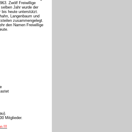
63. Zwölf Freiwillige
 selben Jahr wurde der
 bis heute unterstützt.
thahn, Langenbaum und
tsteilen zusammengelegt.
hr den Namen Freiwillige
eute.
e
astet
au).
00 Mitglieder.
 !!!