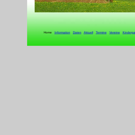
Home
Information
Daten
Aktuell
Termine
Vereine
Kinderga